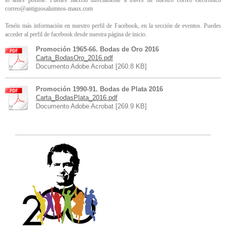
lo antes posible. Puedes hacerlo directamente a través de nuestro correo electrónico
correo@antiguosalumnos-maux.com
Tenéis más información en nuestro perfil de Facebook, en la sección de eventos. Puedes
acceder al perfil de facebook desde nuestra página de inicio.
Promoción 1965-66. Bodas de Oro 2016
Carta_BodasOro_2016.pdf
Documento Adobe Acrobat [260.8 KB]
Promoción 1990-91. Bodas de Plata 2016
Carta_BodasPlata_2016.pdf
Documento Adobe Acrobat [269.9 KB]