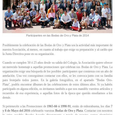
Participantes en las Bodas de Oro y Plata de 2014
Posiblemente la celebración de las Bodas de Oro y Plata sea la actividad más importante de
nuestra Asociación, al menos, en cuanto al trabajo que exige su preparación y al cariño que
la Junta Directiva pone en su organización.
Cuando se cumplen 50 ó 25 años desde su salida del Colegio, la Asociación quiere ofrecer
un merecido homenaje a aquellas promociones que celebran sus Bodas de Oro y Plata. La
organización exige una búsqueda de los posibles participantes que comienza con un año de
antelación. Una vez conseguimos contactar con ellos, se les convoca junto con su familia
para festejarlo todos juntos. En la galería fotográfica, en el apartado “Bodas Oro-
Plata", podéis encontrar álbumes de las celebraciones de estos últimos años. Si ya habéis
participado en alguna edición, os invitamos también a que nos mandéis vuestros artículos y
recuerdos de esa experiencia, o aquellas fotos de la época que queráis enseñarnos a los
demás.
Si pertenecéis a las Promociones de
1965-66 ó 1990-91
, estáis de enhorabuena, los días
7
y 8 de Mayo del 2016
celebraréis vuestras
Bodas de Oro y Plata
. Contactar con nosotros